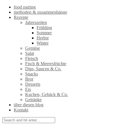
food pairing
methoden & zusammenhänge
Rezepte
Jahreszeiten
Frühling
Sommer
Herbst
Winter
Gemüse
Salat
Fleisch
Fisch & Meeresfrüchte
Dips, Saucen & Co.
Snacks
Brot
Desserts
Eis
Kuchen, Gebäck & Co.
Getränke
über diesen blog
Kontakt