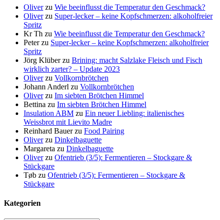
Oliver
zu
Wie beeinflusst die Temperatur den Geschmack?
Oliver
zu
Super-lecker – keine Kopfschmerzen: alkoholfreier
Spritz
Kr Th
zu
Wie beeinflusst die Temperatur den Geschmack?
Peter
zu
Super-lecker – keine Kopfschmerzen: alkoholfreier
Spritz
Jörg Klüber
zu
Brining: macht Salzlake Fleisch und Fisch
wirklich zarter? – Update 2023
Oliver
zu
Vollkornbrötchen
Johann Anderl
zu
Vollkornbrötchen
Oliver
zu
Im siebten Brötchen Himmel
Bettina
zu
Im siebten Brötchen Himmel
Insulation ABM
zu
Ein neuer Liebling: italienisches
Weissbrot mit Lievito Madre
Reinhard Bauer
zu
Food Pairing
Oliver
zu
Dinkelbaguette
Margareta
zu
Dinkelbaguette
Oliver
zu
Ofentrieb (3/5): Fermentieren – Stockgare &
Stückgare
Tøb
zu
Ofentrieb (3/5): Fermentieren – Stockgare &
Stückgare
Kategorien