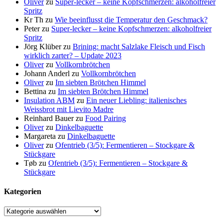
Oliver
zu
Super-lecker – keine Kopfschmerzen: alkoholfreier
Spritz
Kr Th
zu
Wie beeinflusst die Temperatur den Geschmack?
Peter
zu
Super-lecker – keine Kopfschmerzen: alkoholfreier
Spritz
Jörg Klüber
zu
Brining: macht Salzlake Fleisch und Fisch
wirklich zarter? – Update 2023
Oliver
zu
Vollkornbrötchen
Johann Anderl
zu
Vollkornbrötchen
Oliver
zu
Im siebten Brötchen Himmel
Bettina
zu
Im siebten Brötchen Himmel
Insulation ABM
zu
Ein neuer Liebling: italienisches
Weissbrot mit Lievito Madre
Reinhard Bauer
zu
Food Pairing
Oliver
zu
Dinkelbaguette
Margareta
zu
Dinkelbaguette
Oliver
zu
Ofentrieb (3/5): Fermentieren – Stockgare &
Stückgare
Tøb
zu
Ofentrieb (3/5): Fermentieren – Stockgare &
Stückgare
Kategorien
Kategorien