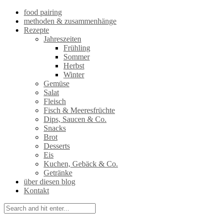
food pairing
methoden & zusammenhänge
Rezepte
Jahreszeiten
Frühling
Sommer
Herbst
Winter
Gemüse
Salat
Fleisch
Fisch & Meeresfrüchte
Dips, Saucen & Co.
Snacks
Brot
Desserts
Eis
Kuchen, Gebäck & Co.
Getränke
über diesen blog
Kontakt