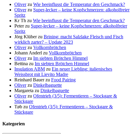
Oliver
zu
Wie beeinflusst die Temperatur den Geschmack?
Oliver
zu
Super-lecker – keine Kopfschmerzen: alkoholfreier
Spritz
Kr Th
zu
Wie beeinflusst die Temperatur den Geschmack?
Peter
zu
Super-lecker – keine Kopfschmerzen: alkoholfreier
Spritz
Jörg Klüber
zu
Brining: macht Salzlake Fleisch und Fisch
wirklich zarter? – Update 2023
Oliver
zu
Vollkornbrötchen
Johann Anderl
zu
Vollkornbrötchen
Oliver
zu
Im siebten Brötchen Himmel
Bettina
zu
Im siebten Brötchen Himmel
Insulation ABM
zu
Ein neuer Liebling: italienisches
Weissbrot mit Lievito Madre
Reinhard Bauer
zu
Food Pairing
Oliver
zu
Dinkelbaguette
Margareta
zu
Dinkelbaguette
Oliver
zu
Ofentrieb (3/5): Fermentieren – Stockgare &
Stückgare
Tøb
zu
Ofentrieb (3/5): Fermentieren – Stockgare &
Stückgare
Kategorien